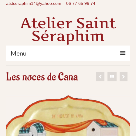
atstseraphim14@yahoo.com
06 77 65 96 74
Atelier Saint
Séraphim
Menu
Accueil
Les noces de Cana
Une icône ?
Stages
Galerie
Qui suis-je ?
Contact