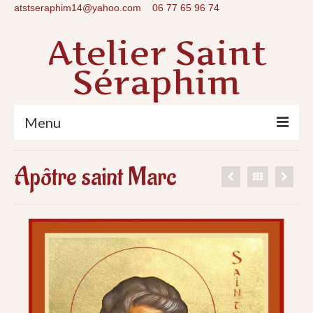
atstseraphim14@yahoo.com
06 77 65 96 74
Atelier Saint
Séraphim
Menu
Accueil
Apôtre saint Marc
Une icône ?
Stages
Galerie
Qui suis-je ?
Contact